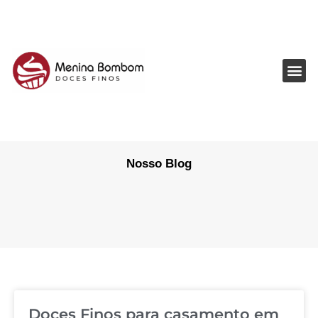
Ir
para
o
conteúdo
Nosso Blog
Doces Finos para casamento em