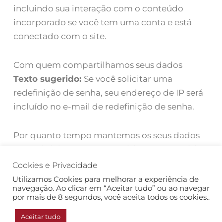
incluindo sua interação com o conteúdo
incorporado se você tem uma conta e está
conectado com o site.
Com quem compartilhamos seus dados
Texto sugerido:
Se você solicitar uma
redefinição de senha, seu endereço de IP será
incluído no e-mail de redefinição de senha.
Por quanto tempo mantemos os seus dados
Se você deixar um comentário, o comentário
e os seus metadados são conservados
Cookies e Privacidade
indefinidamente. Fazemos isso para que seja
Utilizamos Cookies para melhorar a experiência de
navegação. Ao clicar em “Aceitar tudo” ou ao navegar
possível reconhecer e aprovar
por mais de 8 segundos, você aceita todos os cookies..
automaticamente qualquer comentário
Aceitar tudo
posterior ao invés de retê-lo para moderação.